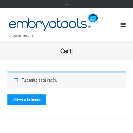
for better results
C
a
r
t
.
Tu carrito está vacío.
Volver a la tienda