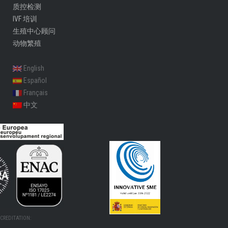
质控检测
IVF 培训
生殖中心顾问​
动物繁殖
English
Español
Français
中文
CREDITATION: